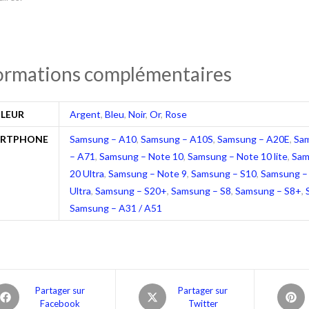
ormations complémentaires
LEUR
Argent
,
Bleu
,
Noir
,
Or
,
Rose
RTPHONE
Samsung – A10
,
Samsung – A10S
,
Samsung – A20E
,
Sa
– A71
,
Samsung – Note 10
,
Samsung – Note 10 lite
,
Sam
20 Ultra
,
Samsung – Note 9
,
Samsung – S10
,
Samsung –
Ultra
,
Samsung – S20+
,
Samsung – S8
,
Samsung – S8+
,
Samsung – A31 / A51
Partager sur
Partager sur
Facebook
Twitter