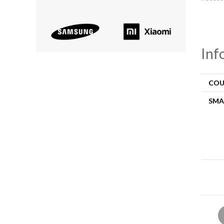
Inf
COU
SMA